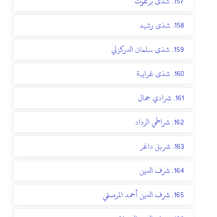
157. شذى برغوث
158. شذى رشيد
159. شذى سلمان الدركزلي
160. شذى غرايبة
161. شرادي جمال
162. شراطي الرداد
163. شربل داغر
164. شرف الدين
165. شرف الدين أحمد المرصفي