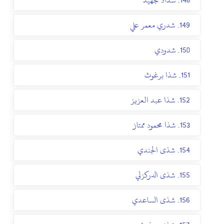
148. شداد جهيد
149. شدري معمر علي
150. شدودي
151. شذا برغوث
152. شذا عبد العزيز
153. شذا محمود ممتاز
154. شذى الجندي
155. شذى الدركزلي
156. شذى الساعدي