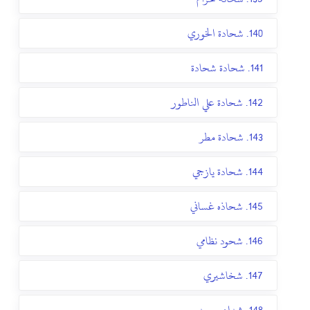
140. شحادة الخوري
141. شحادة شحادة
142. شحادة علي الناطور
143. شحادة مطر
144. شحادة يازجي
145. شحاذه غساني
146. شحود نظامي
147. شخاشيري