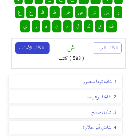
ز
س
ش
ص
ض
ط
ظ
ع
غ
ف
ق
ك
ل
م
ن
هـ
و
ي
ش
الكتَّاب العرب
الكتَّاب الأجانب
( 593 ) كاتب
1. شاب توما منصور
2. شابحة بوعراب
3. شادن صالح
4. شادي أبو حلاوة