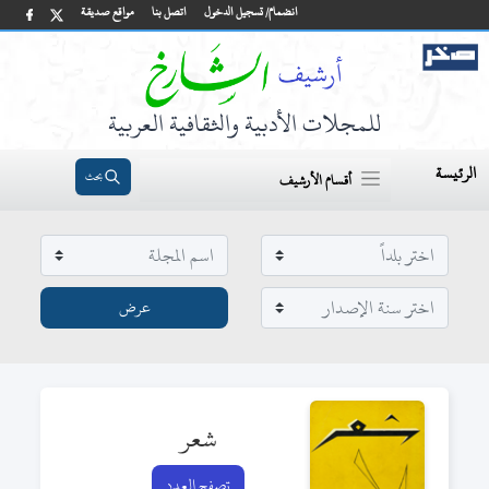
انضمام/ تسجيل الدخول
اتصل بنا
مواقع صديقة
للمجلات الأدبية والثقافية العربية
الرئيسة
بحث
أقسام الأرشيف
شعر
تصفح العدد