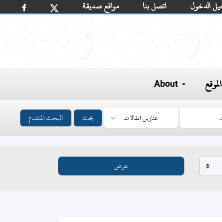
يل الدخول
اتصل بنا
مواقع صديقة
لموقع
About
بحث
البحث المتقدم