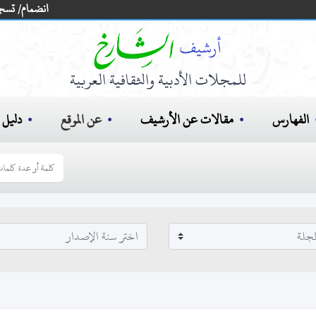
انضمام/ تسج
للمجلات الأدبية والثقافية العربية
الفهارس
مقالات عن الأرشيف
عن الموقع
دليل ا