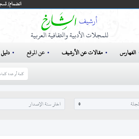
انضمام/ تسج
للمجلات الأدبية والثقافية العربية
الفهارس
مقالات عن الأرشيف
عن الموقع
دليل ا