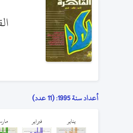
الق
أعداد سنة 1995: (11 عدد)
يناير
فبراير
مار