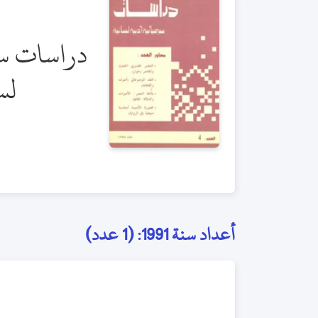
دراسات سم
لس
أعداد سنة 1991: (1 عدد)