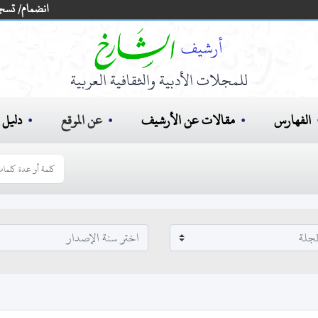
انضمام/ تسج
للمجلات الأدبية والثقافية العربية
الفهارس
مقالات عن الأرشيف
عن الموقع
دليل ا