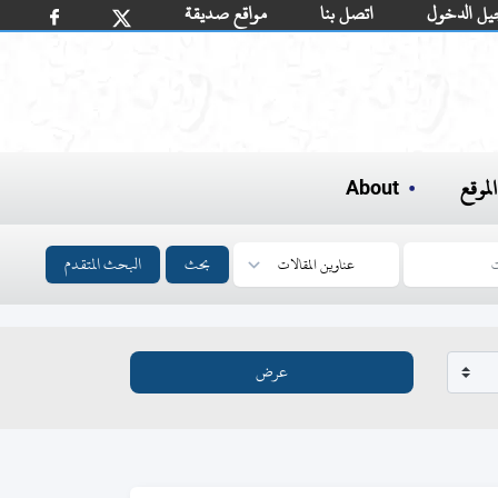
يل الدخول
اتصل بنا
مواقع صديقة
لموقع
About
بحث
البحث المتقدم