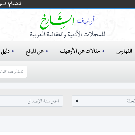
انضمام/ تسج
للمجلات الأدبية والثقافية العربية
الفهارس
مقالات عن الأرشيف
عن الموقع
دليل ا