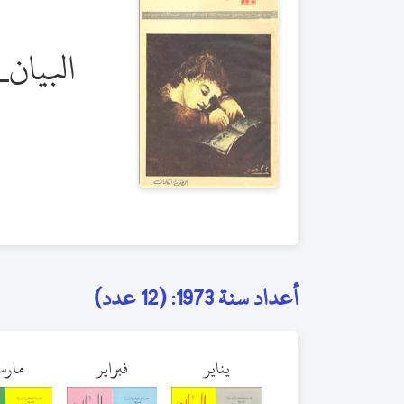
البيان_
أعداد سنة 1973: (12 عدد)
يناير
فبراير
مار