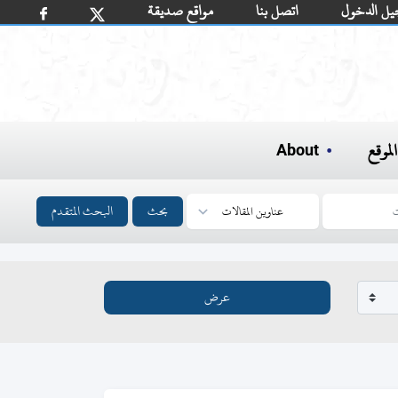
يل الدخول
اتصل بنا
مواقع صديقة
لموقع
About
بحث
البحث المتقدم