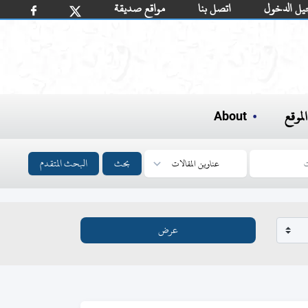
يل الدخول
اتصل بنا
مواقع صديقة
لموقع
About
بحث
البحث المتقدم