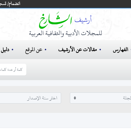
انضمام/ تسج
للمجلات الأدبية والثقافية العربية
الفهارس
مقالات عن الأرشيف
عن الموقع
دليل ا