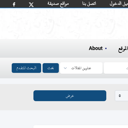
يل الدخول
اتصل بنا
مواقع صديقة
لموقع
About
بحث
البحث المتقدم