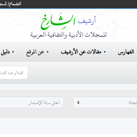
انضمام/ تسج
للمجلات الأدبية والثقافية العربية
الفهارس
مقالات عن الأرشيف
عن الموقع
دليل ا