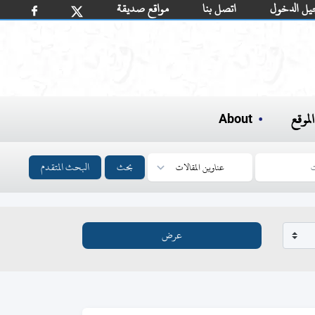
يل الدخول
اتصل بنا
مواقع صديقة
لموقع
About
بحث
البحث المتقدم