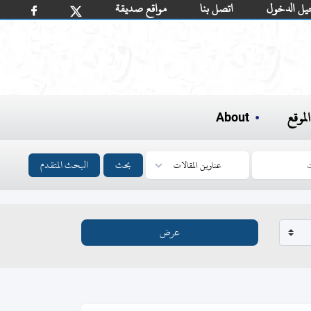
يل الدخول
اتصل بنا
مواقع صديقة
لموقع
About
بحث
البحث المتقدم