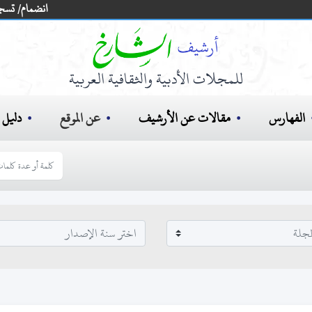
انضمام/ تسج
للمجلات الأدبية والثقافية العربية
الفهارس
مقالات عن الأرشيف
عن الموقع
دليل ا