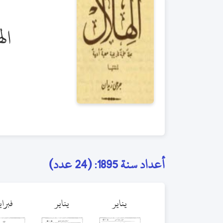
ال
أعداد سنة 1895: (24 عدد)
يناير
يناير
فبراي