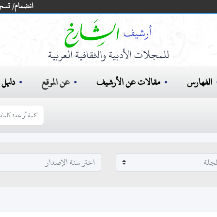
انضمام/ تسج
للمجلات الأدبية والثقافية العربية
الفهارس
مقالات عن الأرشيف
عن الموقع
دليل ا