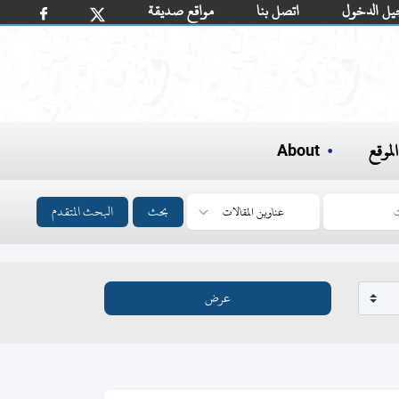
يل الدخول
اتصل بنا
مواقع صديقة
لموقع
About
بحث
البحث المتقدم