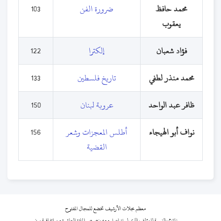
محمد حافظ
ضرورة الفن
103
يعقوب
فؤاد شعبان
إلكترا
122
محمد منذر لطفي
تاريخ فلسطين
133
ظافر عبد الواحد
عروبة لبنان
150
نواف أبو الهيجاء
أطلس المعجزات وشعر
156
القضية
معظم مجلات الأرشيف تخضع للمجال المفتوح
نلتزم بالنسبة للمؤلف الذي لم نتواصل معه بنصوص المادة العاشرة من اتفاقية برن