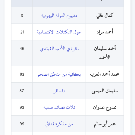
كمال غالي
مفهوم الدولة اليهودية
3
أحمد مراد
حول التكتلات الاقتصادية
31
أحمد سليمان
نظرة في الأدب الفيتنامي
46
الأحمد
محمد أحمد العزب
بكائية من مناطق الصحو
83
سليمان العيسى
المسافر
87
ممدوح عدوان
ثلاث قصائد صعبة
93
عمر أبو سالم
من مفكرة فدائي
99