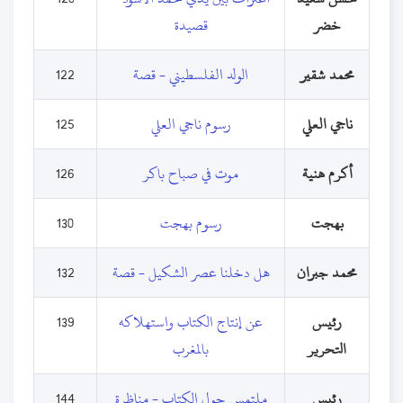
خضر
قصيدة
محمد شقير
الولد الفلسطيني - قصة
122
ناجي العلي
رسوم ناجي العلي
125
أكرم هنية
موت في صباح باكر
126
بهجت
رسوم بهجت
130
محمد جبران
هل دخلنا عصر الشكيل - قصة
132
رئيس
عن إنتاج الكتاب واستهلاكه
139
التحرير
بالمغرب
رئيس
ملتمس حول الكتاب - مناظرة
144