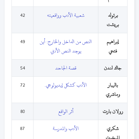
برتولد
شعبية الأدب وواقعيته
42
بريشت
إبراهيم
النص من الداخل والخارج: أين
49
فتحي
يوجد النص الأدبي
جاك لندن
قصة الجاحد
54
باليبار
الأدب كشكل إيديولوجي.
72
وماشري
رولان بارت
أثر الواقع
80
شكري
الأدب والمدرسة
87
المبخوت