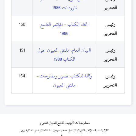
التحرير
تارودانت 1986
رئيس
اتحاد الكتاب - المؤتمر التاسع
150
التحرير
1986
رئيس
البيان العام: ملتقى العيون حول
151
التحرير
الكتاب 1988
رئيس
وكالة للكتاب: تصور ومقترحات -
154
التحرير
ملتقى العيون
معظم مجلات الأرشيف تخضع للمجال المفتوح
نلتزم بالنسبة للمؤلف الذي لم نتواصل معه بنصوص المادة العاشرة من اتفاقية برن