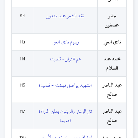
جابر
نقد الشعر عند مندور
94
عصفور
ناجي العلي
رسوم ناجي العلي
113
محمد عبد
هم الثوار - قصيدة
114
السلام
عبد الناصر
الشهيد يواصل نهضته - قصيدة
115
صالح
عبد الناصر
تل الزعتر والزيتون يعلن البراءة
117
صالح
قصيدة
حسن سعيد
اعتراف بين يدي محمد الأسود -
120