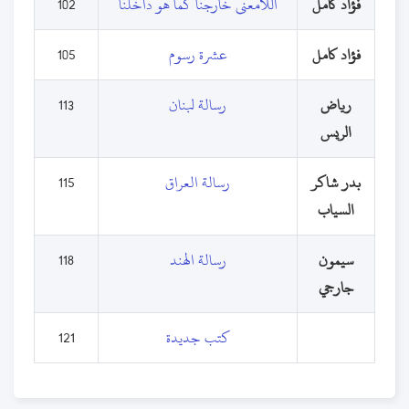
فؤاد كامل
اللامعنى خارجنا كما هو داخلنا
102
فؤاد كامل
عشرة رسوم
105
رياض
رسالة لبنان
113
الريس
بدر شاكر
رسالة العراق
115
السياب
سيمون
رسالة الهند
118
جارجي
كتب جديدة
121