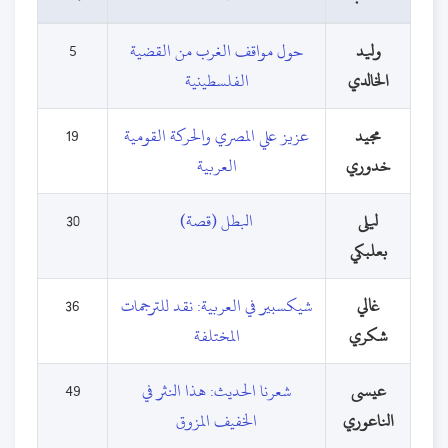
وليد
حول مواقف الغرب من القضية
5
الخالدي
الفلسطينية
مجيد
عزيز علي المصري والحركة القومية
19
خدوري
العربية
ليلى
البطل (قصة)
30
بعلبكي
غالي
شيكسبير في العربية: نقد للترجمات
36
شكري
المختلفة
عيسى
شعرنا الحديث: هذا النثر في
49
الناعوري
الخفيف المزوق