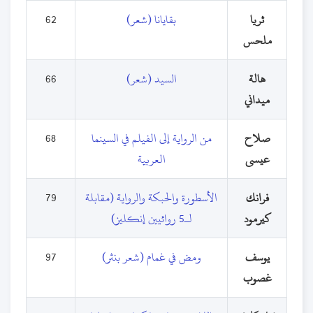
ثريا
بقايانا (شعر)
62
ملحس
هالة
السيد (شعر)
66
ميداني
صلاح
من الرواية إلى الفيلم في السينما
68
عيسى
العربية
فرانك
الأسطورة والحبكة والرواية (مقابلة
79
كيرمود
لـ5 روائيين إنكليز)
يوسف
ومض في غمام (شعر بنثر)
97
غصوب