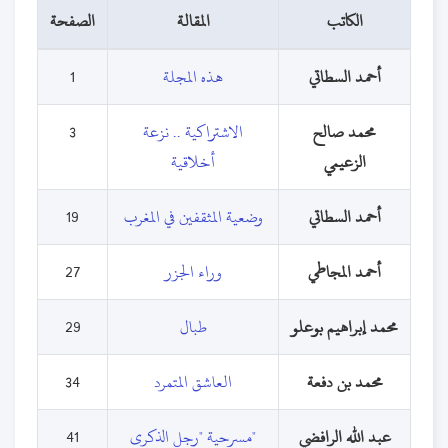
الكاتب
المقالة
الصفحة
أحمد السطاتي
هذه المجلة
1
محمد صالح
الاشتراكية .. نزعة
3
الزعيمي
أخلاقية
أحمد السطاتي
وضعية المثقفين في المغرب
19
أحمد المجاطي
وراء الجزر
27
محمد إبراهيم بوعلو
طبال
29
محمد بن دفعة
العاشق المتمرد
34
عبد الله الرافضي
"مسرحية "رجل الذكرى
41