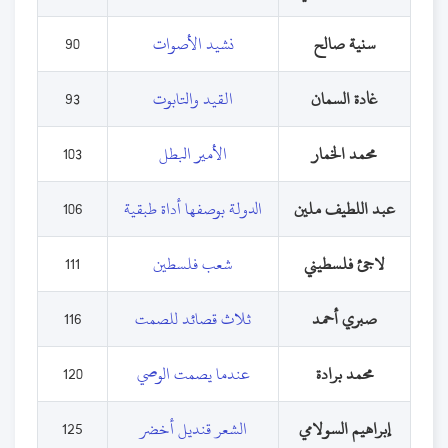
سنية صالح
نشيد الأصوات
90
غادة السمان
القيد والتابوت
93
محمد الخمار
الأمير البطل
103
عبد اللطيف ملين
الدولة بوصفها أداة طبقية
106
لاجئ فلسطيني
شعب فلسطين
111
صبري أحمد
ثلاث قصائد للصمت
116
محمد برادة
عندما يصمت الوصي
120
إبراهيم السولامي
الشعر قنديل أخضر
125