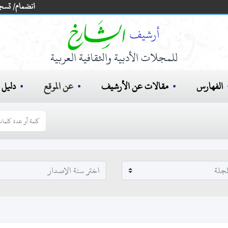
انضمام/ تسج
للمجلات الأدبية والثقافية العربية
الفهارس
مقالات عن الأرشيف
عن الموقع
دليل ا