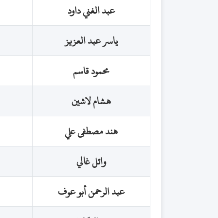
عبد الغني داود
ياسر عبد العزيز
محمود قاسم
هشام لاشين
هند مصطفى علي
وائل غالي
عبد الرحمن أبو عوف