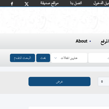
يل الدخول
اتصل بنا
مواقع صديقة
لموقع
About
بحث
البحث المتقدم