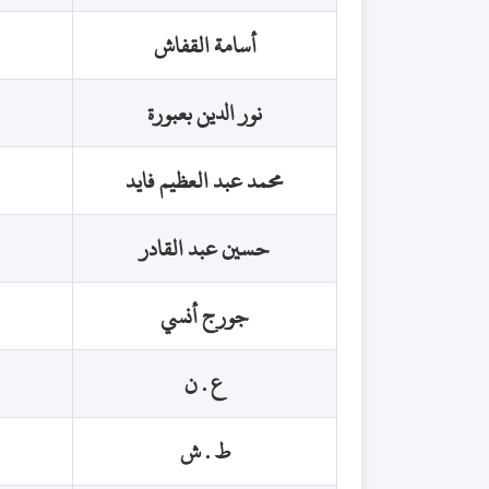
أسامة القفاش
نور الدين بعبورة
محمد عبد العظيم فايد
حسين عبد القادر
جورج أنسي
ع . ن
ط . ش