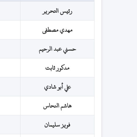
رئيس التحرير
مهدي مصطفى
حسني عبد الرحيم
مدكور ثابت
علي أبو شادي
هاشم النحاس
فويز سليمان