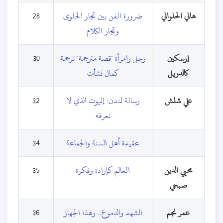
هاني الحلواني
ضرورة الفن بين تجار الحلوى
28
وتجار الكلام
إرسكين
رجل وامرأة "قصة مترجمة" ترجمة
30
كالدويل
كمال نشأت
علي شلش
رسالة لندن: إليوت الذي لا
32
نعرفه
عقيدة أهل السنة والجماعة
34
محيي الدين
العالم كإرادة وفكرة
35
صبحي
عمر نجم
الشهد والدموع.. وهذا الجهاز
36