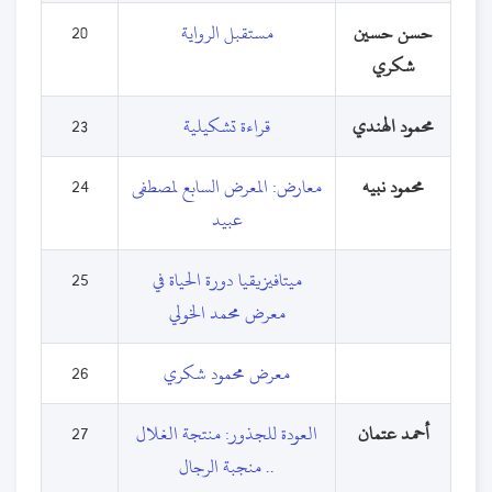
حسن حسين
مستقبل الرواية
20
شكري
محمود الهندي
قراءة تشكيلية
23
محمود نبيه
معارض: المعرض السابع لمصطفى
24
عبيد
ميتافيزيقيا دورة الحياة في
25
معرض محمد الخولي
معرض محمود شكري
26
أحمد عتمان
العودة للجذور: منتجة الغلال
27
.. منجبة الرجال