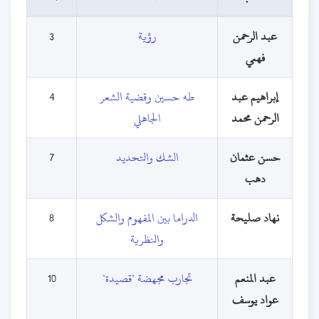
عبد الرحمن
رؤية
3
فهمي
إبراهيم عبد
طه حسين وقضية الشعر
4
الرحمن محمد
الجاهلي
حسن عثمان
الشك والتحديد
7
دهب
نهاد صليحة
الدراما بين المفهوم والشكل
8
والنظرية
عبد المنعم
تجارب مجهضة "قصيدة"
10
عواد يوسف