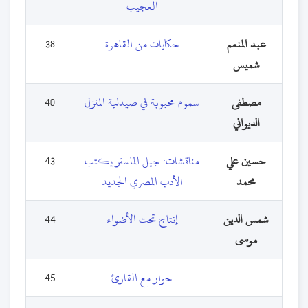
العجيب
عبد المنعم
حكايات من القاهرة
38
شميس
مصطفى
سموم محبوبة في صيدلية المنزل
40
الديواني
حسين علي
مناقشات: جيل الماستر يكتب
43
محمد
الأدب المصري الجديد
شمس الدين
إنتاج تحت الأضواء
44
موسى
حوار مع القارئ
45