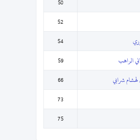
50
52
وري
54
ني الراهب
59
 لهشام شرابي
66
73
75