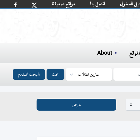
يل الدخول
اتصل بنا
مواقع صديقة
لموقع
About
بحث
البحث المتقدم