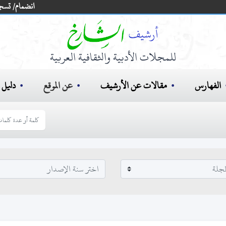
انضمام/ تسج
للمجلات الأدبية والثقافية العربية
الفهارس
مقالات عن الأرشيف
عن الموقع
دليل ا