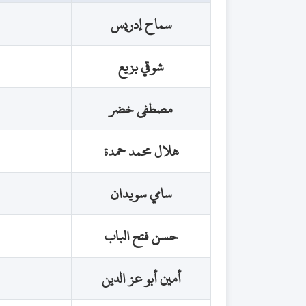
سماح إدريس
شوقي بزيع
مصطفى خضر
هلال محمد حمدة
سامي سويدان
حسن فتح الباب
أمين أبو عز الدين