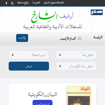
انضمام/ تسجيل الدخول
اتصل بنا
مواقع صديقة
للمجلات الأدبية والثقافية العربية
الرئيسة
بحث
أقسام الأرشيف
البيان_الكويتية
تصفح العدد