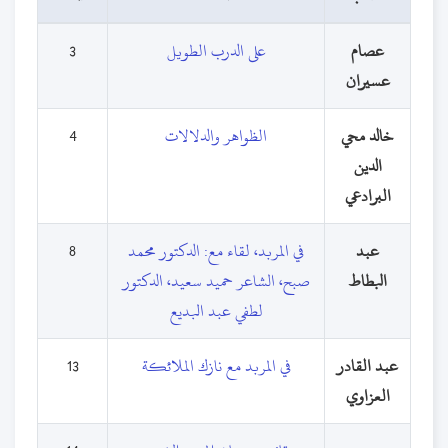
عصام
على الدرب الطويل
3
عسيران
خالد محي
الظواهر والدلالات
4
الدين
البرادعي
عبد
في المربد، لقاء مع: الدكتور محمد
8
البطاط
صبح، الشاعر حميد سعيد، الدكتور
لطفي عبد البديع
عبد القادر
في المربد مع نازك الملائكة
13
العزاوي