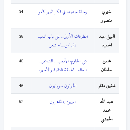
خيري
رحلة جديدة في فكر البير كامو
34
منصور
البيلي عبد
الطرقات الأولى.. على باب المعبد
38
الحميد
إلى "س..."- شعر
محمود
علي الجارم، الأديب... الشاعر...
40
سلطان
العالم.. الحلقة الثانية والأخيرة
شفيق مقار
الجرنون سوينبرن
46
عبد الله
اليهود يتظاهرون
52
محمد
الحبشي