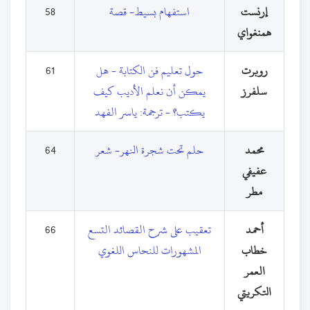
إرنست
استفهام بسيط- قصة
58
همنغواي
روبرت
حول تعليم فن الكتابة - هل
61
سلفرز
يمكن أن نعلم الأديب كيف
يكتب؟ - ترجمة: ياسر الفهد
محمد
حلم تحت شجرة النهر- شعر
64
عفيفي
مطر
أحمد
تعقيب على شرح القصائد التسع
66
خطاب
المشهورات للنحاس اللغوي
العمر
التكريتي