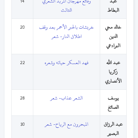
عبد
وقائع مهرجان المربد الشعري
14
البطاط
الثالث
خالد محي
خربشات بالحبر الأحمر بعد وقف
20
الدين
اطلاق النار- شعر
البرادعي
عبد الله
فهد العسكر حياته وشعره
22
زكريا
الأنصاري
يوسف
الشعر عذاب- شعر
28
الصائغ
عبد الرزاق
المبحرون مع الرياح- شعر
30
البصير