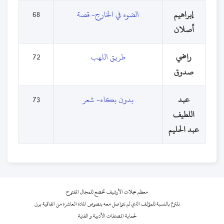
إبراهيم
الضوء في الخارج- قصة
68
أصلان
راضي
طريق اللهب
72
صدوق
عبد
بدون بكاء- شعر
73
اللطيف
عبد الحليم
معظم مجلات الأرشيف تخضع للمجال المفتوح
نلتزم بالنسبة للمؤلف الذي لم نتواصل معه بنصوص المادة العاشرة من اتفاقية برن
لحماية المصنفات الأدبية و الفنية