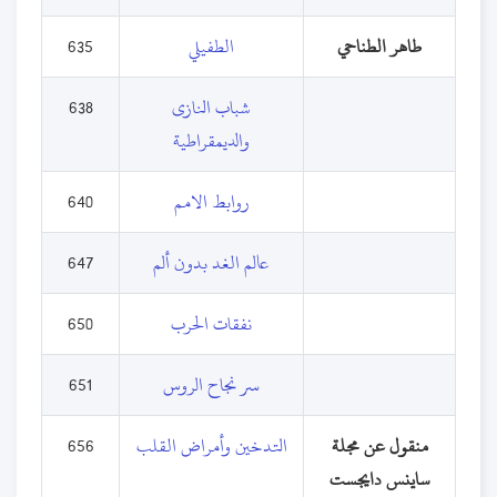
طاهر الطناحي
الطفيلي
635
شباب النازى
638
والديمقراطية
روابط الامم
640
عالم الغد بدون ألم
647
نفقات الحرب
650
سر نجاح الروس
651
منقول عن مجلة
التدخين وأمراض القلب
656
ساينس دايجست