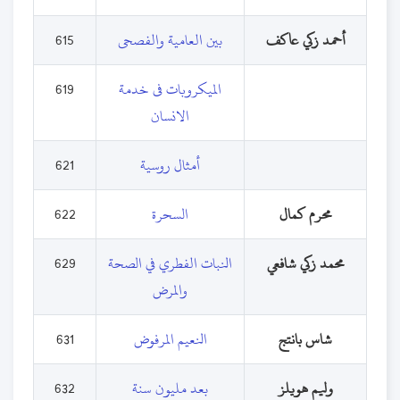
أحمد زكي عاكف
بين العامية والفصحى
615
الميكروبات فى خدمة
619
الانسان
أمثال روسية
621
محرم كمال
السحرة
622
محمد زكي شافعي
النبات الفطري في الصحة
629
والمرض
شاس بانتج
النعيم المرفوض
631
وليم هويلز
بعد مليون سنة
632