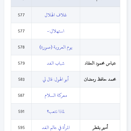
غلاف الهلال
577
استهلال:-
577
يوم العروبة (صورة)
578
عباس محمود العقاد
شباب الغد
579
محمد حافظ رمضان
أبو الهول: قال لي
583
معركة السلام
587
لماذا نتعب؟
591
أمير بقطر
المرأة في عالم الغد
595