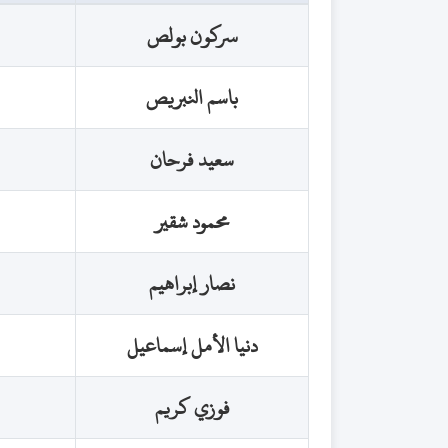
سركون بولص
باسم النبريص
سعيد فرحان
محمود شقير
نصار إبراهيم
دنيا الأمل إسماعيل
فوزي كريم