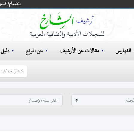
انضمام/ تسج
للمجلات الأدبية والثقافية العربية
الفهارس
مقالات عن الأرشيف
عن الموقع
دليل ا