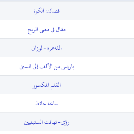
قصائد: الكوة
مقال في معنى الريح
القاهرة - لوزان
باريس من الألف إلى السين
القلم المكسور
ساعة حائط
رؤى- تهافت الستينيين