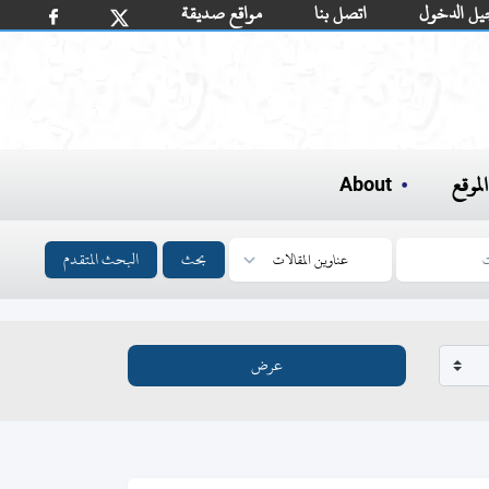
يل الدخول
اتصل بنا
مواقع صديقة
لموقع
About
بحث
البحث المتقدم