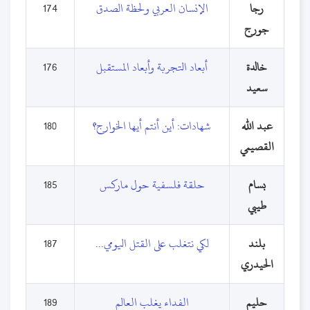
رجا
الإنسان العربي ولحظة الصدق
174
جورج
خالدة
أبعاد التجربة وأبعاد المستقبل
176
سعيد
عبد الله
شهادات: أين أنتم أيها الخوارج؟
180
القصيمي
بسام
حلقة فلسفية حول ماركس
185
طيبي
بلند
لكي نتغلب على القتل اليومي...
187
الحيدري
حليم
الفداء يغلب العالم
189