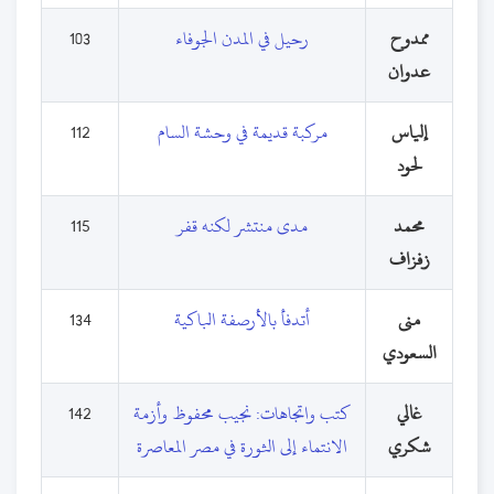
ممدوح
رحيل في المدن الجوفاء
103
عدوان
إلياس
مركبة قديمة في وحشة السام
112
لحود
محمد
مدى منتشر لكنه قفر
115
زفزاف
منى
أتدفأ بالأرصفة الباكية
134
السعودي
غالي
كتب واتجاهات: نجيب محفوظ وأزمة
142
شكري
الانتماء إلى الثورة في مصر المعاصرة