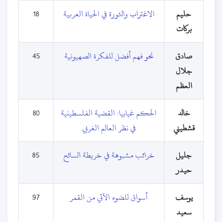
حليم
الاغتراب والثورة في الحياة العربية
18
بركات
صادق
نحو فهم أفضل للفكرة الصهيونية
45
جلال
العظم
خالد
الحكم غيابيا: القضية الفلسطينية
80
قشطيني
في نظر العالم الغربي
جليل
خرائب مشبوهة في خريطة السائح
85
حيدر
يوسف
أسواق للضوء الآتي من القمر
97
سعيد