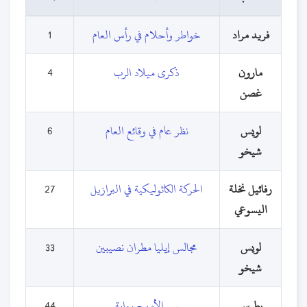
فريد مراد
خواطر وأحلام في رأس العام
1
مارون
ذكرى ميلاد الرب
4
غصن
لويس
نظر عام في وقائع العام
6
شيخو
رفائيل نخلة
الحركة الكاثوليكية في البرازيل
27
اليسوعي
لويس
مجالس إيليا مطران نصيبين
33
شيخو
بطرس
سر الأمير- رواية
44