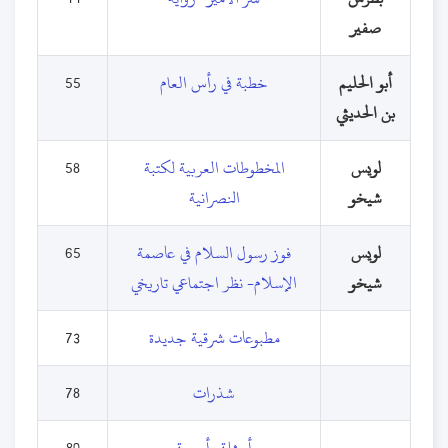
صفير
أبو الحليم
خطبة في رأس العام
55
بن الحديثي
لويس
المخطوطات العربية لكتبة
58
شيخو
النصرانية
لويس
فوز رسول السلام في عاصمة
65
شيخو
الإسلام- نظر اجتماعي تاريخي
مطبوعات شرقية جديدة
73
شذرات
78