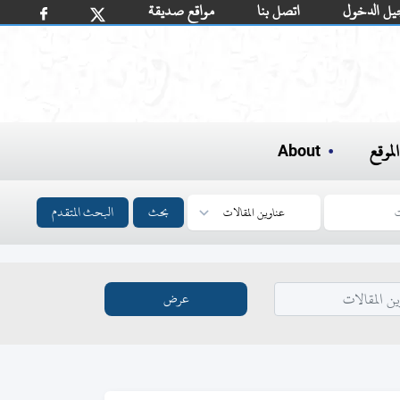
يل الدخول
اتصل بنا
مواقع صديقة
لموقع
About
بحث
البحث المتقدم