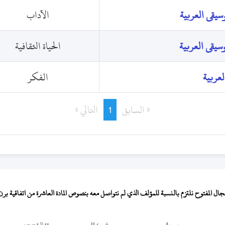
وسيقى العربية
الآداب
وسيقى العربية
الحياة الثقافية
لعربية
الفكر
السابق
1
page
You're
التالي
page
on
page
المفتوح نلتزم بالنسبة للمؤلف الذي لم نتواصل معه بنصوص المادة العاشرة من اتفاقية برن لح