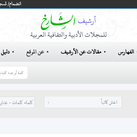
انضمام/ تسج
للمجلات الأدبية والثقافية العربية
الفهارس
مقالات عن الأرشيف
عن الموقع
دليل ا