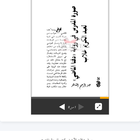
1
من
9