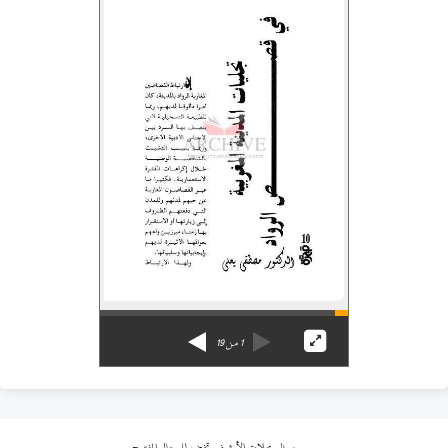
1
من
19