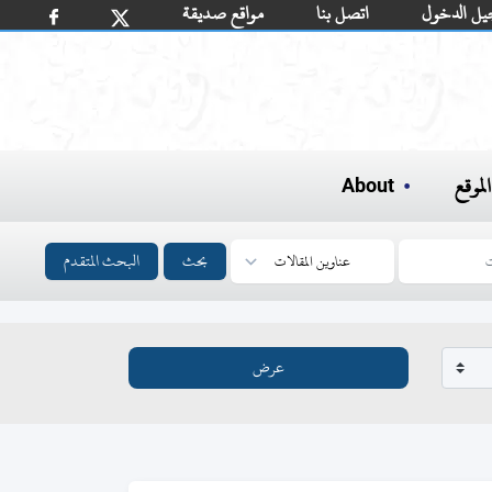
يل الدخول
اتصل بنا
مواقع صديقة
لموقع
About
بحث
البحث المتقدم