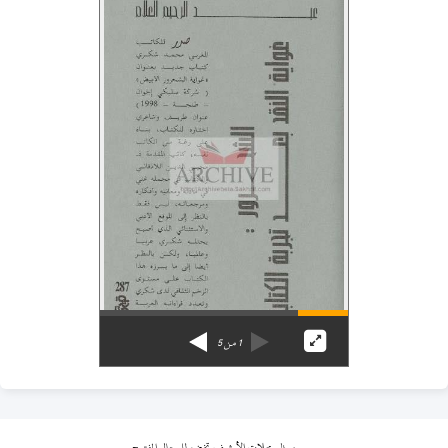
1
من
5