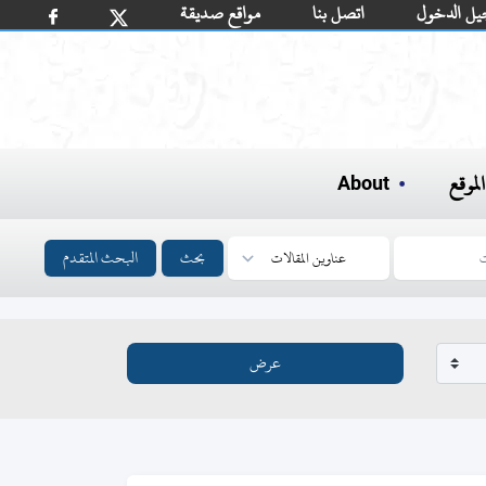
يل الدخول
اتصل بنا
مواقع صديقة
لموقع
About
بحث
البحث المتقدم