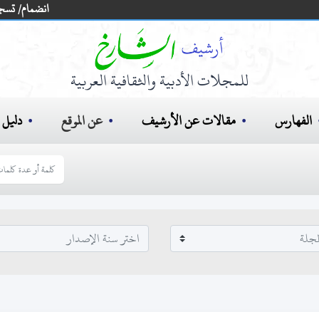
انضمام/ تسج
للمجلات الأدبية والثقافية العربية
الفهارس
مقالات عن الأرشيف
عن الموقع
دليل ا