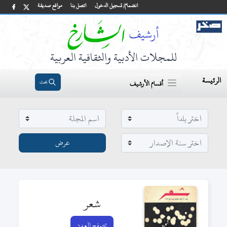
انضمام/ تسجيل الدخول
اتصل بنا
مواقع صديقة
للمجلات الأدبية والثقافية العربية
الرئيسة
بحث
أقسام الأرشيف
شعر
تصفح العدد