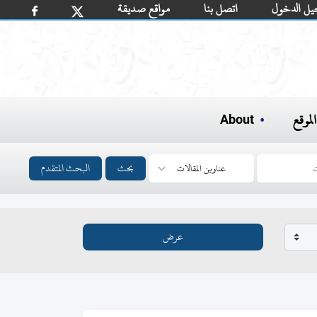
يل الدخول
اتصل بنا
مواقع صديقة
لموقع
About
بحث
البحث المتقدم