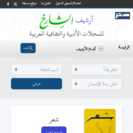
انضمام/ تسجيل الدخول
اتصل بنا
مواقع صديقة
للمجلات الأدبية والثقافية العربية
الرئيسة
بحث
أقسام الأرشيف
شعر
تصفح العدد