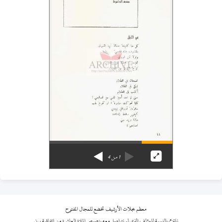
1
من
4
معظم مجلات الأرشيف تخضع للمجال المفتوح
نلتزم بالنسبة للمؤلف الذي لم نتواصل معه بنصوص المادة العاشرة من اتفاقية برن