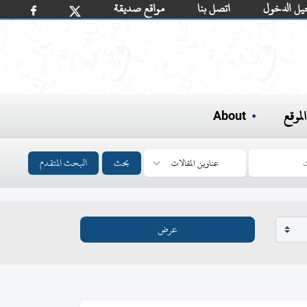
يل الدخول
اتصل بنا
مواقع صديقة
لموقع
About
بحث
البحث المتقدم