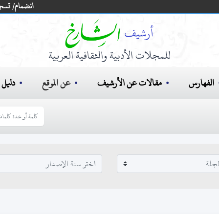
انضمام/ تسج
للمجلات الأدبية والثقافية العربية
الفهارس
مقالات عن الأرشيف
عن الموقع
دليل ا