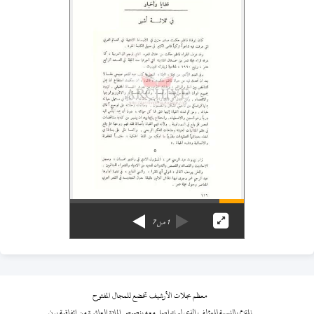
1
من
7
معظم مجلات الأرشيف تخضع للمجال المفتوح
نلتزم بالنسبة للمؤلف الذي لم نتواصل معه بنصوص المادة العاشرة من اتفاقية برن