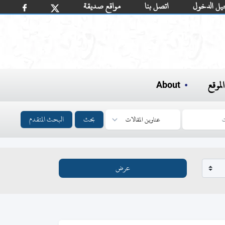
يل الدخول
اتصل بنا
مواقع صديقة
لموقع
About
بحث
البحث المتقدم