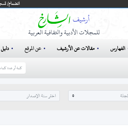
انضمام/ تسج
للمجلات الأدبية والثقافية العربية
الفهارس
مقالات عن الأرشيف
عن الموقع
دليل ا