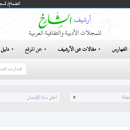
انضمام/ تسج
للمجلات الأدبية والثقافية العربية
الفهارس
مقالات عن الأرشيف
عن الموقع
دليل ا