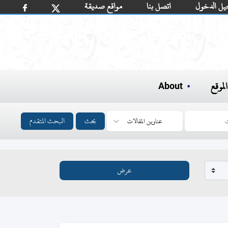
يل الدخول
اتصل بنا
مواقع صديقة
لموقع
About
بحث
البحث المتقدم