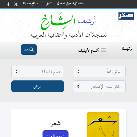
انضمام/ تسجيل الدخول
اتصل بنا
مواقع صديقة
للمجلات الأدبية والثقافية العربية
الرئيسة
بحث
أقسام الأرشيف
شعر
تصفح العدد