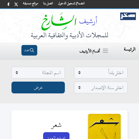
انضمام/ تسجيل الدخول
اتصل بنا
مواقع صديقة
للمجلات الأدبية والثقافية العربية
الرئيسة
بحث
أقسام الأرشيف
شعر
تصفح العدد