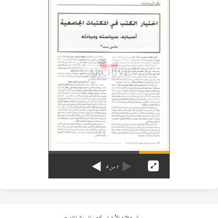
1
من
4