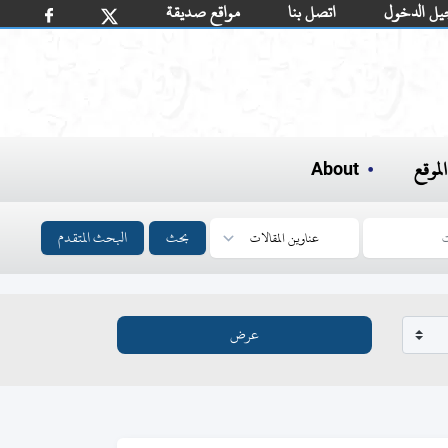
يل الدخول
اتصل بنا
مواقع صديقة
لموقع
About
بحث
البحث المتقدم