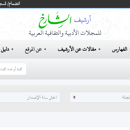
انضمام/ تسج
للمجلات الأدبية والثقافية العربية
الفهارس
مقالات عن الأرشيف
عن الموقع
دليل ا