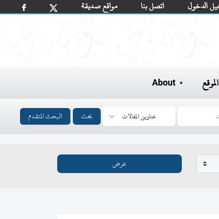
يل الدخول
اتصل بنا
مواقع صديقة
لموقع
About
بحث
البحث المتقدم