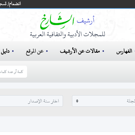
انضمام/ تسج
للمجلات الأدبية والثقافية العربية
الفهارس
مقالات عن الأرشيف
عن الموقع
دليل ا