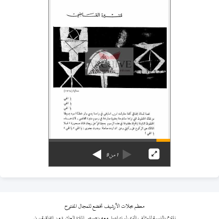
1
من
9
معظم مجلات الأرشيف تخضع للمجال المفتوح
نلتزم بالنسبة للمؤلف الذي لم نتواصل معه بنصوص المادة العاشرة من اتفاقية برن