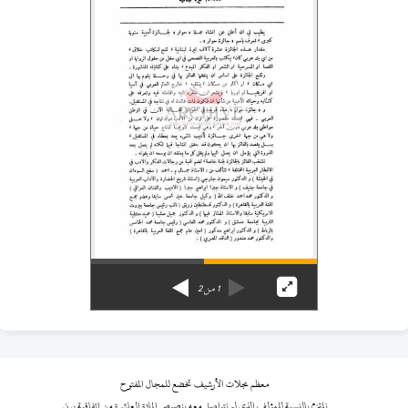
1
من
2
معظم مجلات الأرشيف تخضع للمجال المفتوح
نلتزم بالنسبة للمؤلف الذي لم نتواصل معه بنصوص المادة العاشرة من اتفاقية برن