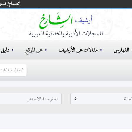
انضمام/ تسج
للمجلات الأدبية والثقافية العربية
الفهارس
مقالات عن الأرشيف
عن الموقع
دليل ا