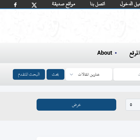
يل الدخول
اتصل بنا
مواقع صديقة
لموقع
About
بحث
البحث المتقدم