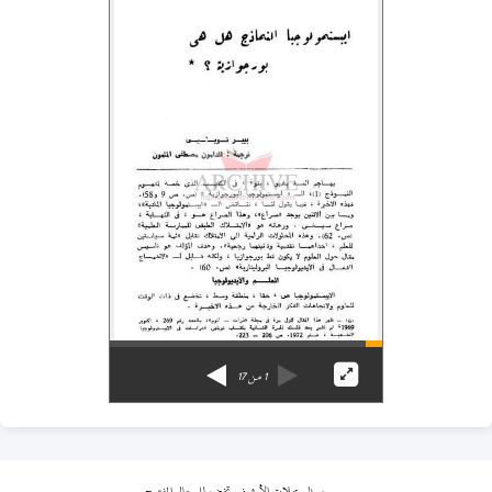
1
من
17