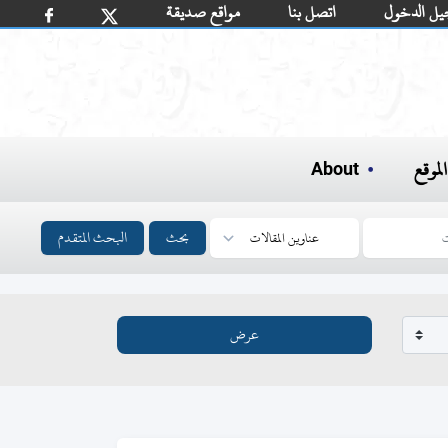
يل الدخول
اتصل بنا
مواقع صديقة
لموقع
About
بحث
البحث المتقدم