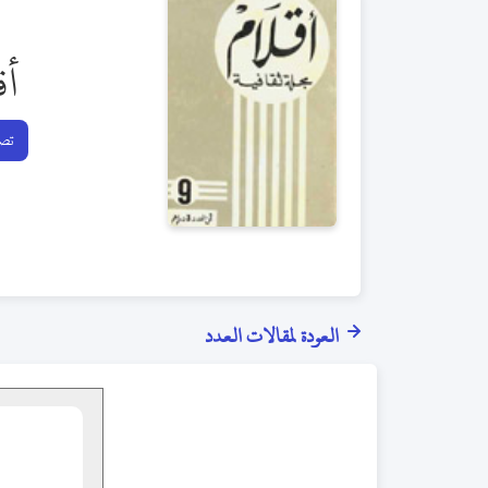
أق
تصف
العودة لمقالات العدد