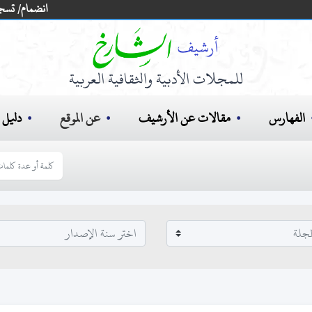
انضمام/ تسج
للمجلات الأدبية والثقافية العربية
الفهارس
مقالات عن الأرشيف
عن الموقع
دليل ا