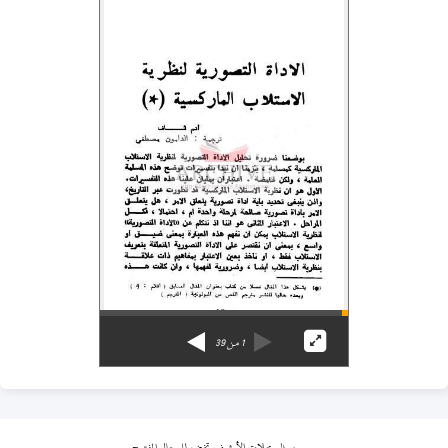
1
من
39