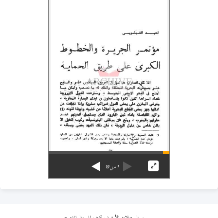
1
من
19