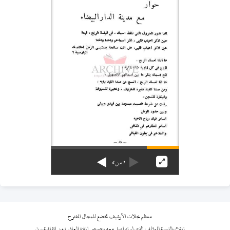
1
من
4
معظم مجلات الأرشيف تخضع للمجال المفتوح
نلتزم بالنسبة للمؤلف الذي لم نتواصل معه بنصوص المادة العاشرة من اتفاقية برن